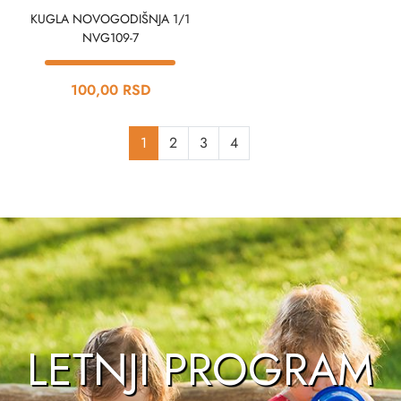
KUGLA NOVOGODIŠNJA 1/1
NVG109-7
100,00 RSD
1
2
3
4
LETNJI PROGRAM