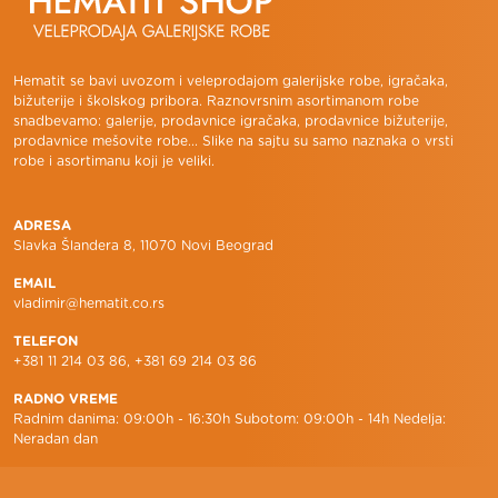
Hematit se bavi uvozom i veleprodajom galerijske robe, igračaka,
bižuterije i školskog pribora. Raznovrsnim asortimanom robe
snadbevamo: galerije, prodavnice igračaka, prodavnice bižuterije,
prodavnice mešovite robe... Slike na sajtu su samo naznaka o vrsti
robe i asortimanu koji je veliki.
ADRESA
Slavka Šlandera 8, 11070 Novi Beograd
EMAIL
vladimir@hematit.co.rs
TELEFON
+381 11 214 03 86, +381 69 214 03 86
RADNO VREME
Radnim danima: 09:00h - 16:30h Subotom: 09:00h - 14h Nedelja:
Neradan dan