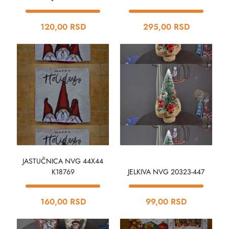
120,00 RSD
295,00 RSD
JASTUČNICA NVG 44X44
K18769
JELKIVA NVG 20323-447
160,00 RSD
99,00 RSD