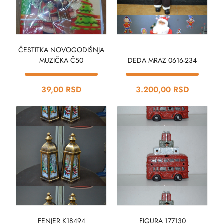
ČESTITKA NOVOGODIŠNJA
MUZIČKA Č50
DEDA MRAZ 0616-234
39,00 RSD
3.200,00 RSD
FENJER K18494
FIGURA 177130