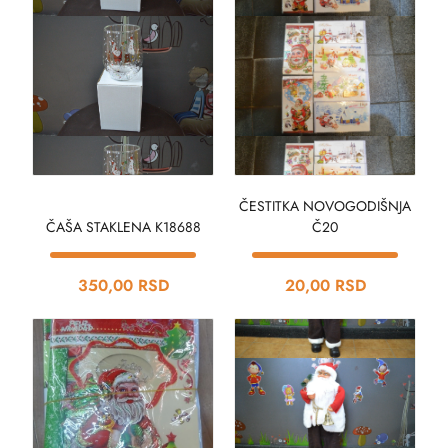
ČESTITKA NOVOGODIŠNJA
ČAŠA STAKLENA K18688
Č20
350,00 RSD
20,00 RSD