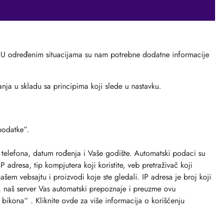
ju. U određenim situacijama su nam potrebne dodatne informacije
ja u skladu sa principima koji slede u nastavku.
podatke”.
j telefona, datum rođenja i Vaše godište. Automatski podaci su
adresa, tip kompjutera koji koristite, veb pretraživač koji
ašem vebsajtu i proizvodi koje ste gledali. IP adresa je broj koji
t, naš server Vas automatski prepoznaje i preuzme ovu
bikona“ . Kliknite ovde za više informacija o korišćenju