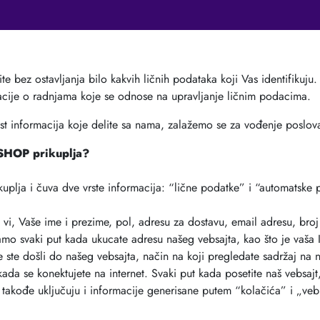
ite bez ostavljanja bilo kakvih ličnih podataka koji Vas identifiku
acije o radnjama koje se odnose na upravljanje ličnim podacima.
t informacija koje delite sa nama, zalažemo se za vođenje poslovan
SHOP prikuplja?
uplja i čuva dve vrste informacija: “lične podatke” i “automatske 
vi, Vaše ime i prezime, pol, adresu za dostavu, email adresu, bro
mo svaki put kada ukucate adresu našeg vebsajta, kao što je vaša IP 
je ste došli do našeg vebsajta, način na koji pregledate sadržaj na n
da se konektujete na internet. Svaki put kada posetite naš vebsaj
takođe uključuju i informacije generisane putem “kolačića” i „veb 