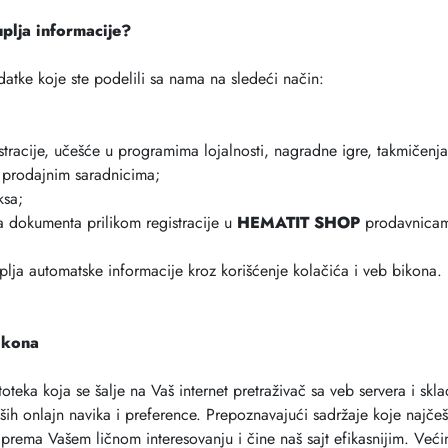
lja informacije?
atke koje ste podelili sa nama na sledeći način:
stracije, učešće u programima lojalnosti, nagradne igre, takmičenja,
 prodajnim saradnicima;
ksa;
a dokumenta prilikom registracije u
HEMATIT SHOP
prodavnica
lja automatske informacije kroz korišćenje kolačića i veb bikona.
bikona
toteka koja se šalje na Vaš internet pretraživač sa veb servera i sk
ih onlajn navika i preference. Prepoznavajući sadržaje koje naj
prema Vašem ličnom interesovanju i čine naš sajt efikasnijim. Većin