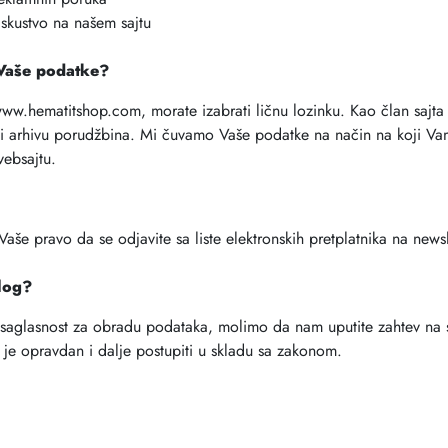
iskustvo na našem sajtu
Vaše podatke?
www.hematitshop.com, morate izabrati ličnu lozinku. Kao član sajt
e i arhivu porudžbina. Mi čuvamo Vaše podatke na način na koji Va
ebsajtu.
Vaše pravo da se odjavite sa liste elektronskih pretplatnika na new
log?
 saglasnost za obradu podataka, molimo da nam uputite zahtev na
i je opravdan i dalje postupiti u skladu sa zakonom.