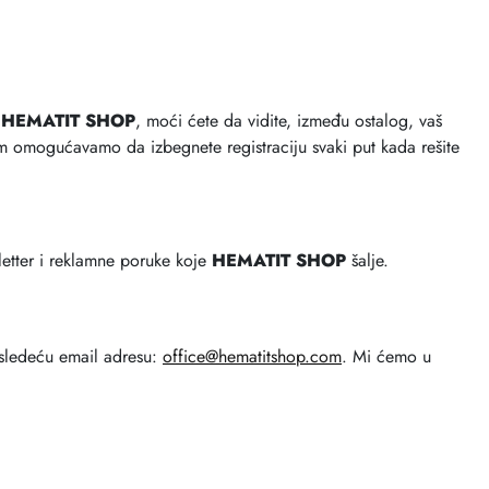
a
HEMATIT SHOP
, moći ćete da vidite, između ostalog, vaš
m omogućavamo da izbegnete registraciju svaki put kada rešite
sletter i reklamne poruke koje
HEMATIT SHOP
šalje.
 sledeću email adresu:
office@hematitshop.com
. Mi ćemo u