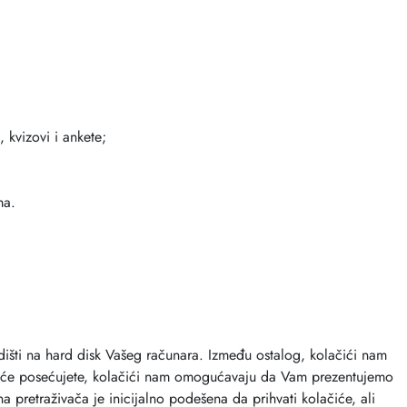
 kvizovi i ankete;
ma.
ladišti na hard disk Vašeg računara. Između ostalog, kolačići nam
češće posećujete, kolačići nam omogućavaju da Vam prezentujemo
a pretraživača je inicijalno podešena da prihvati kolačiće, ali