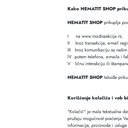
Kako HEMATIT SHOP prikup
HEMATIT SHOP
prikuplja pod
I na www.modnaakcija.rs;
II kroz transakcije, e-mail regi
III kroz komunikaciju sa našim
IV putem telefona, e-maila i fa
V ličnu interakciju ili štampan
HEMATIT SHOP
takođe prikup
Korišćenje kolačića i veb 
"Kolačić" je mala tekstualna da
pružaju mogućnost praćenja Vaš
informacije, proizvode i usluge 