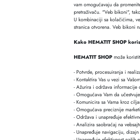
vam omogućavaju da promenite 
pretraživaču. "Veb bikoni", tako
U kombinaciji sa kolačićima, ve
stranica otvorena. Veb bikoni na
Kako HEMATIT SHOP korist
HEMATIT SHOP
može koristit
- Potvrde, procesuiranja i reali
- Kontaktira Vas u vezi sa Vaš
- Ažurira i održava informacij
- Omogućava Vam da učestvujet
- Komunicira sa Vama kroz cilja
- Omogućava preciznije marketin
- Održava i unapređuje efektivn
- Analizira saobraćaj na vebsajt
- Unapređuje navigaciju, dizajn 
- Unapređuje efektivnost naših 