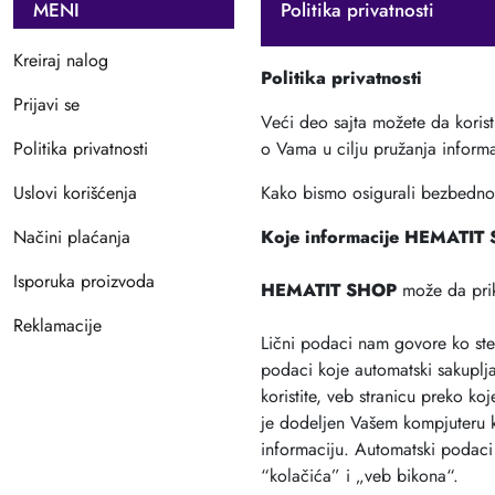
MENI
Politika privatnosti
Kreiraj nalog
Politika privatnosti
Prijavi se
Veći deo sajta možete da korist
Politika privatnosti
o Vama u cilju pružanja inform
Uslovi korišćenja
Kako bismo osigurali bezbednos
Načini plaćanja
Koje informacije HEMATIT 
Isporuka proizvoda
HEMATIT SHOP
može da prik
Reklamacije
Lični podaci nam govore ko ste 
podaci koje automatski sakuplja
koristite, veb stranicu preko ko
je dodeljen Vašem kompjuteru ka
informaciju. Automatski podaci 
“kolačića” i „veb bikona“.