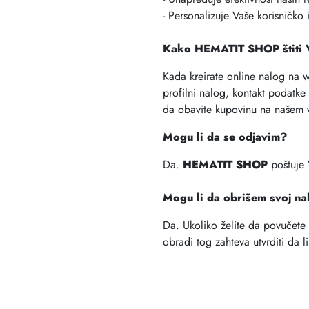
- Personalizuje Vaše korisničko 
Kako HEMATIT SHOP štiti 
Kada kreirate online nalog na 
profilni nalog, kontakt podatk
da obavite kupovinu na našem v
Mogu li da se odjavim?
Da.
HEMATIT SHOP
poštuje 
Mogu li da obrišem svoj na
Da. Ukoliko želite da povučete
obradi tog zahteva utvrditi da l