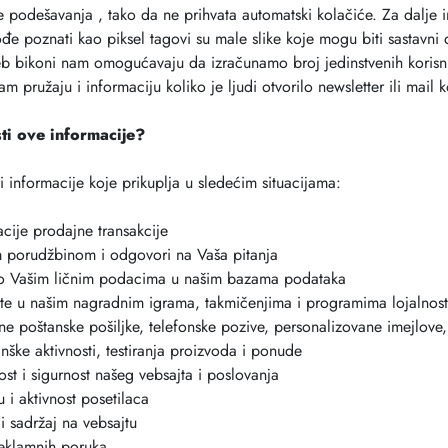
podešavanja , tako da ne prihvata automatski kolačiće. Za dalje i
đe poznati kao piksel tagovi su male slike koje mogu biti sastavni 
b bikoni nam omogućavaju da izračunamo broj jedinstvenih korisnika 
m pružaju i informaciju koliko je ljudi otvorilo newsletter ili mail
i ove informacije?
i informacije koje prikuplja u sledećim situacijama:
zacije prodajne transakcije
om porudžbinom i odgovori na Vaša pitanja
e o Vašim ličnim podacima u našim bazama podataka
e u našim nagradnim igrama, takmičenjima i programima lojalnost
ne poštanske pošiljke, telefonske pozive, personalizovane imejlov
ške aktivnosti, testiranja proizvoda i ponude
ost i sigurnost našeg vebsajta i poslovanja
u i aktivnost posetilaca
i sadržaj na vebsajtu
reklamnih poruka