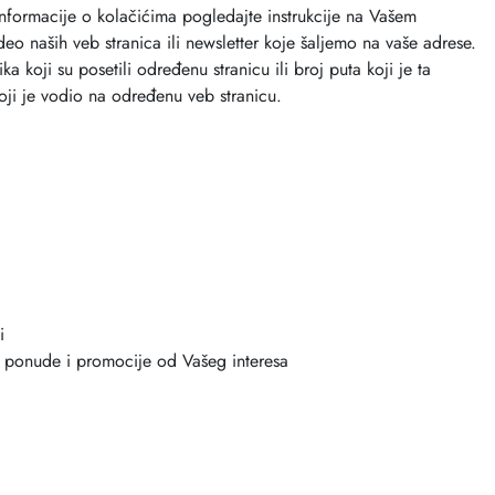
nformacije o kolačićima pogledajte instrukcije na Vašem
deo naših veb stranica ili newsletter koje šaljemo na vaše adrese.
koji su posetili određenu stranicu ili broj puta koji je ta
 koji je vodio na određenu veb stranicu.
i
e, ponude i promocije od Vašeg interesa