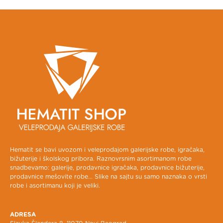
Hematit se bavi uvozom i veleprodajom galerijske robe, igračaka,
bižuterije i školskog pribora. Raznovrsnim asortimanom robe
snadbevamo: galerije, prodavnice igračaka, prodavnice bižuterije,
prodavnice mešovite robe... Slike na sajtu su samo naznaka o vrsti
robe i asortimanu koji je veliki.
ADRESA