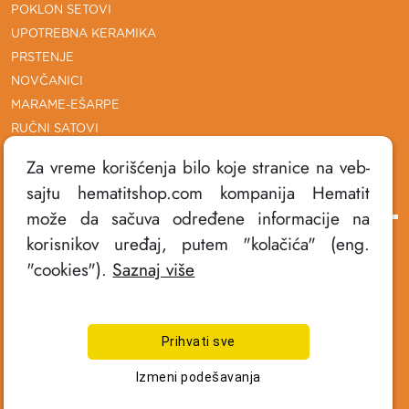
POKLON SETOVI
UPOTREBNA KERAMIKA
PRSTENJE
NOVČANICI
MARAME-EŠARPE
RUČNI SATOVI
Za vreme korišćenja bilo koje stranice na veb-
sajtu hematitshop.com kompanija Hematit
DODATNE INFORMACIJE
može da sačuva određene informacije na
korisnikov uređaj, putem "kolačića" (eng.
POLITIKA PRIVATNOSTI
"cookies").
Saznaj više
USLOVI KORIŠĆENJA
NAČINI PLAĆANJA
ISPORUKA PROIZVODA
Prihvati sve
REKLAMACIJE
KONTAKT
Izmeni podešavanja