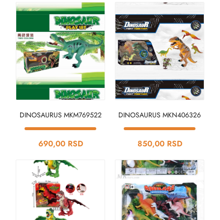
DINOSAURUS MKM769522
DINOSAURUS MKN406326
690,00 RSD
850,00 RSD