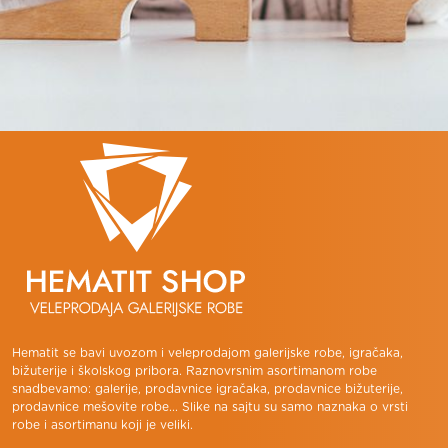
Hematit se bavi uvozom i veleprodajom galerijske robe, igračaka,
bižuterije i školskog pribora. Raznovrsnim asortimanom robe
snadbevamo: galerije, prodavnice igračaka, prodavnice bižuterije,
prodavnice mešovite robe... Slike na sajtu su samo naznaka o vrsti
robe i asortimanu koji je veliki.