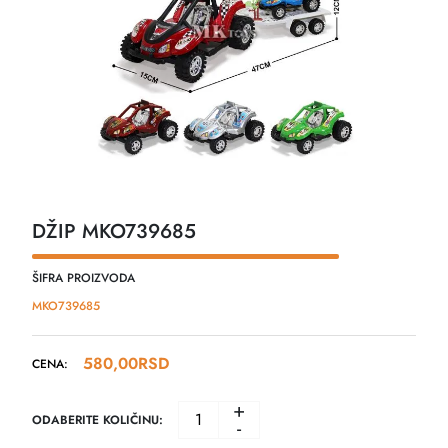
DŽIP MKO739685
ŠIFRA PROIZVODA
MKO739685
580,00
RSD
CENA:
+
ODABERITE KOLIČINU:
-