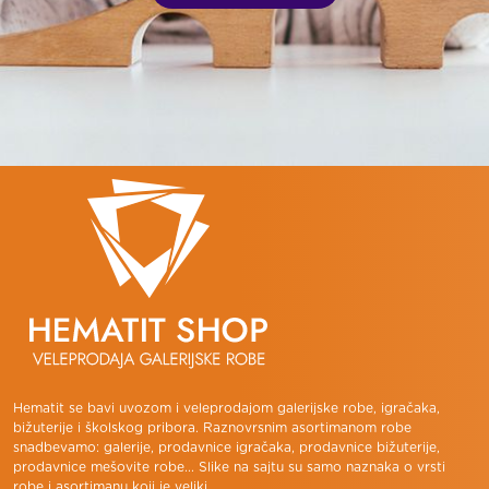
Hematit se bavi uvozom i veleprodajom galerijske robe, igračaka,
bižuterije i školskog pribora. Raznovrsnim asortimanom robe
snadbevamo: galerije, prodavnice igračaka, prodavnice bižuterije,
prodavnice mešovite robe... Slike na sajtu su samo naznaka o vrsti
robe i asortimanu koji je veliki.