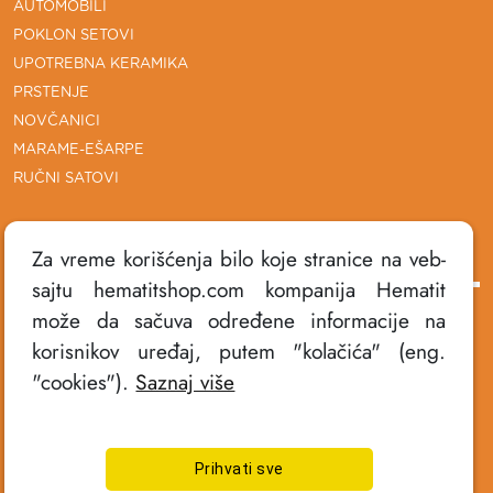
AUTOMOBILI
POKLON SETOVI
UPOTREBNA KERAMIKA
PRSTENJE
NOVČANICI
MARAME-EŠARPE
RUČNI SATOVI
DODATNE INFORMACIJE
Za vreme korišćenja bilo koje stranice na veb-
sajtu hematitshop.com kompanija Hematit
može da sačuva određene informacije na
POLITIKA PRIVATNOSTI
korisnikov uređaj, putem "kolačića" (eng.
USLOVI KORIŠĆENJA
"cookies").
Saznaj više
NAČINI PLAĆANJA
ISPORUKA PROIZVODA
REKLAMACIJE
Prihvati sve
KONTAKT