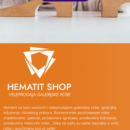
Hematit se bavi uvozom i veleprodajom galerijske robe, igračaka,
bižuterije i školskog pribora. Raznovrsnim asortimanom robe
snadbevamo: galerije, prodavnice igračaka, prodavnice bižuterije,
prodavnice mešovite robe... Slike na sajtu su samo naznaka o vrsti
robe i asortimanu koji je veliki.