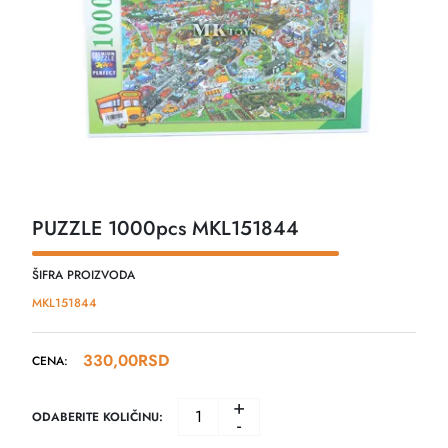
PUZZLE 1000pcs MKL151844
ŠIFRA PROIZVODA
MKL151844
330,00
RSD
CENA:
+
ODABERITE KOLIČINU:
-