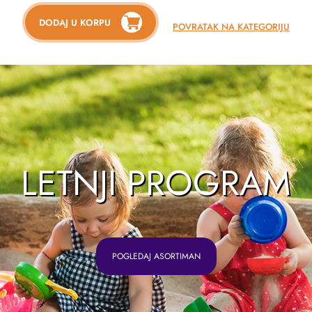
DODAJ U KORPU
POVRATAK NA KATEGORIJU
LETNJI PROGRAM
POGLEDAJ ASORTIMAN