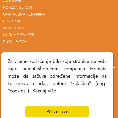
AUTOMOBILI
POKLON SETOVI
UPOTREBNA KERAMIKA
PRSTENJE
NOVČANICI
MARAME-EŠARPE
RUČNI SATOVI
DODATNE INFORMACIJE
Za vreme korišćenja bilo koje stranice na veb-
sajtu hematitshop.com kompanija Hematit
može da sačuva određene informacije na
POLITIKA PRIVATNOSTI
korisnikov uređaj, putem "kolačića" (eng.
USLOVI KORIŠĆENJA
"cookies").
Saznaj više
NAČINI PLAĆANJA
ISPORUKA PROIZVODA
REKLAMACIJE
Prihvati sve
KONTAKT