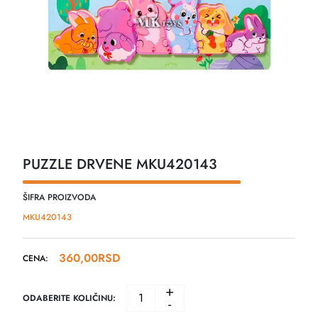
PUZZLE DRVENE MKU420143
ŠIFRA PROIZVODA
MKU420143
360,00
RSD
CENA:
+
ODABERITE KOLIČINU:
-