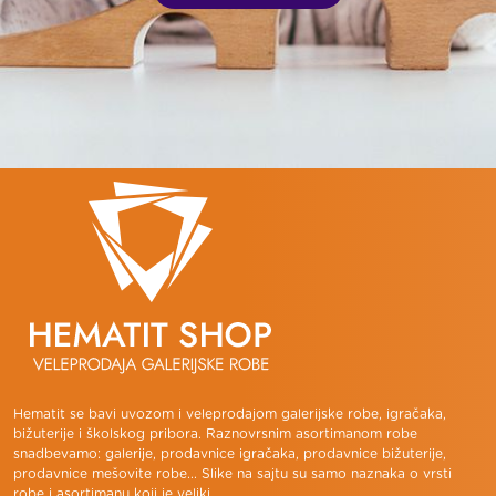
Hematit se bavi uvozom i veleprodajom galerijske robe, igračaka,
bižuterije i školskog pribora. Raznovrsnim asortimanom robe
snadbevamo: galerije, prodavnice igračaka, prodavnice bižuterije,
prodavnice mešovite robe... Slike na sajtu su samo naznaka o vrsti
robe i asortimanu koji je veliki.