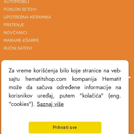
AUTOMOBILI
POKLON SETOVI
UPOTREBNA KERAMIKA
PRSTENJE
NOVČANICI
MARAME-EŠARPE
RUČNI SATOVI
DODATNE INFORMACIJE
Za vreme korišćenja bilo koje stranice na veb-
sajtu hematitshop.com kompanija Hematit
može da sačuva određene informacije na
POLITIKA PRIVATNOSTI
korisnikov uređaj, putem "kolačića" (eng.
USLOVI KORIŠĆENJA
"cookies").
Saznaj više
NAČINI PLAĆANJA
ISPORUKA PROIZVODA
REKLAMACIJE
Prihvati sve
KONTAKT