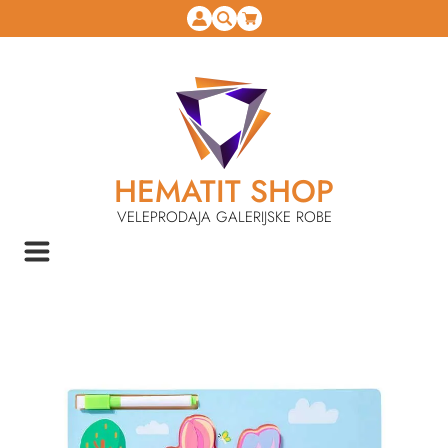
HEMATIT SHOP
VELEPRODAJA GALERIJSKE ROBE
NASLOVNA
IGRAČKE
KOCKE I SLAGALICE
POVRATAK NA KATEGORIJU
PUZZLE DRVENE MKU420143